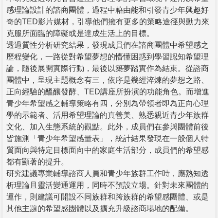
感理論設計的諮商團體，過程中藉由能和引發青少年興趣好
奇的TED影片媒材，引導他們擁有更多的策略途徑與動力來
克服所面臨的障礙或是達成生活上的目標。
透過質性分析研究結果，發現成員們在諮商團體中希望感之
歷程變化，一路從對希望夢想的懵懂困惑到學習認知希望理
論，隨後展開實際行動，最後以築夢踏實作為結束。從諮商
團體中，呈現主題概念有三，依序是幾經淬煉的夢想之路、
正向經驗的醞釀發酵、TED講座所扮演的功能角色。而增進
青少年希望感之輔導策略有四，分別為帶領者即為正向心理
學的示範者、活用希望理論的真善美、熟悉親近青少年族群
文化、加入生態系統的觀點。此外，成員們在參與團體前後
皆施測「青少年希望感量表」，統計結果發現在一般個人特
質面向與特定目標面向中的家庭生活部分，成員們的希望感
都有顯著的提升。
研究建議專業輔導諮商人員和青少年族群工作時，應熟知透
析理論且靈活變通運用，同時不預設立場。針對未來團體的
運作，則建議可開設不同族群和跨族群的希望感團體、或是
其他主題的希望感團體以及擴充升級諮商場地的配備。