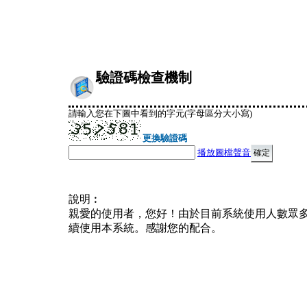
驗證碼檢查機制
請輸入您在下圖中看到的字元(字母區分大小寫)
更換驗證碼
播放圖檔聲音
說明︰
親愛的使用者，您好！由於目前系統使用人數眾
續使用本系統。感謝您的配合。