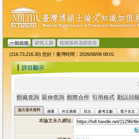
跳
臺
到
灣
主
博
要
碩
內
士
容
論
文
(216.73.216.30) 您好！臺灣時間：2026/08/08 08:01
加
值
:::
詳目顯示
系
統
論文基本資料
摘要
外文摘要
目次
參考文獻
電子全文
本論文永久網址
: