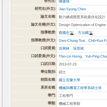
研究生:
陳建雄
研究生(外文):
Jian-Syong Chen
論文名稱:
動力總成懸置系統最佳化設計
論文名稱(外文):
Design Optimization of Engin
指導教授:
蔡國忠
、
方治國
指導教授(外文):
Gwo-Chung Tsai
、
Chih-Kuo F
口試委員:
洪興林
、
張育斌
口試委員(外文):
Thin-Lin Horng
、
Yuh-Ping Ch
口試日期:
2013-07-23
學位類別:
碩士
校院名稱:
國立宜蘭大學
系所名稱:
機械與機電工程學系碩士班
學門:
工程學門
學類:
機械工程學類