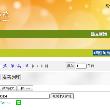
網
:::
功
能
切
換
導
覽
/1
頁
第 1 筆 / 共 1 筆
列
紙本論文
QR Code
複製永久網址
Twitter