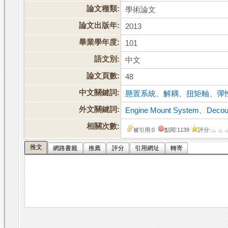
論文種類:
學術論文
論文出版年:
2013
畢業學年度:
101
語文別:
中文
論文頁數:
48
中文關鍵詞:
懸置系統
、
解耦
、
扭矩軸
、
彈
外文關鍵詞:
Engine Mount System
、
Decou
相關次數:
被引用:0
點閱:1139
評分:
推文
網路書籤
推薦
評分
引用網址
轉寄