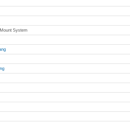
e Mount System
ang
ang