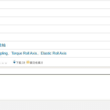
性軸
pling
、
Torque Roll Axis
、
Elastic Roll Axis
下載:19
書目收藏:0