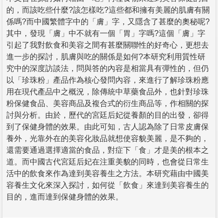
的，而該吃些什麼?該怎樣吃?這些都和擁有美麗的肌膚有關
係嗎?而中國繁體字中的「膚」字，又隱含了甚麼的奧秘呢?
其中，發現「膚」中不就有一個「胃」字嗎?這個「膚」字
引起了我對飲食和美容之間有甚麼關聯性的好奇心，更想去
進一步的探討，肌膚與吃的關係是如何?本研究利用質性研
究中的深度訪談法，問與答的內容是相當具有彈性的，但仍
以「珍珠粉」產品作為核心發問內容，來進行了解珍珠粉應
用在現代產品中之概況，除傳統中草藥食品外，也針對珍珠
粉保健食品、美容商品及複合式的衍生商品等，作相關的探
討與分析。由於，歷代的宮廷后妃從養顏的目的出發，卻得
到了保健身體的效果。由此可知，古人認為除了日常皮膚保
養外，光靠外在的美容化妝品就想使容貌美麗，是不夠的，
還需要通過選擇適當的食品，對症下「食」才是美的根本之
道。而中國古代宮廷后妃在注重美貌的同時，也會從日常生
活中的飲食來作為達到美容養生之方法。本研究藉由中國美
容養生文化來深入探討，如何從「飲食」來達到美容養生的
目的，進而達到保健身體的效果。