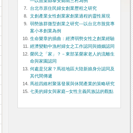
―以苗栗縣泰安鄉南三村為例
7.
台北市原住民婦女創業歷程之研究
8.
文創產業女性創業家創業過程的靈性展現
9.
弱勢族群微型創業之研究---以台北市脫貧專
案小本創業為例
10.
生命樂章的插曲：經濟弱勢女性之創業經驗
11.
經濟變動中漁村婦女之工作認同與婚姻認同
12.
榮民之「家」？－東部某榮家老人的流離生
命與家園認同
13.
何處是兒家？馬祖地區大陸新娘身分認同及
其代間傳遞
14.
馬祖四維村聚落發展與休閒產業的策略研究
15.
七美的婦女與家庭─女性主義民族誌的觀點