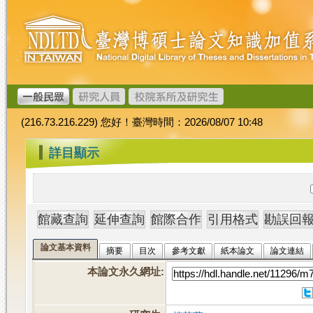
跳
臺
到
灣
主
博
要
碩
內
士
容
論
文
(216.73.216.229) 您好！臺灣時間：2026/08/07 10:48
加
值
:::
詳目顯示
系
統
論文基本資料
摘要
目次
參考文獻
紙本論文
論文連結
本論文永久網址
: