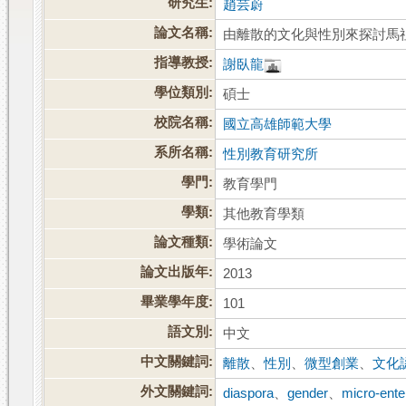
研究生:
趙芸蔚
論文名稱:
由離散的文化與性別來探討馬
指導教授:
謝臥龍
學位類別:
碩士
校院名稱:
國立高雄師範大學
系所名稱:
性別教育研究所
學門:
教育學門
學類:
其他教育學類
論文種類:
學術論文
論文出版年:
2013
畢業學年度:
101
語文別:
中文
中文關鍵詞:
離散
、
性別
、
微型創業
、
文化
外文關鍵詞:
diaspora
、
gender
、
micro-ente