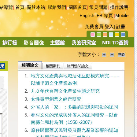
站導覽
|
首頁
|
關於本站
|
聯絡我們
|
國圖首頁
|
常見問題
|
操作說明
English
|
FB 專頁
|
Mobile
免費會員
登入
|
註冊
字體大小：
相關論文
相關期刊
熱門點閱論文
1.
地方文化產業與地域活化互動模式研究-------
以埔里酒文化產業為例
2.
九０年代台灣文化產業生態之研究
3.
女性微型創業之經營研究
4.
外省人的「家」：多義的記憶與移動的認同
5.
眷村文化的形成與外省人的認同研究－以台
南縣仁和村為例（1950~2007）
6.
原住民部落居民對發展觀光產業影響的認知