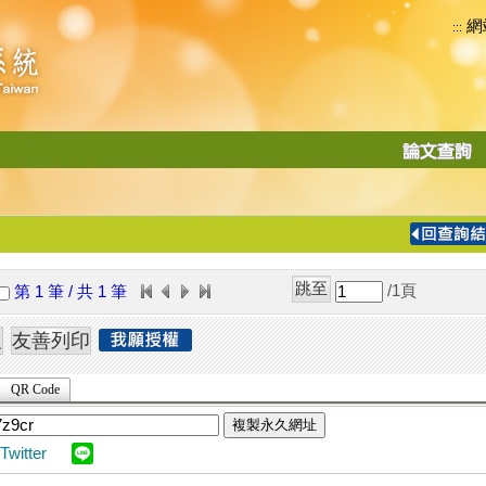
網
:::
功
能
切
換
導
覽
/1
頁
第 1 筆 / 共 1 筆
列
QR Code
複製永久網址
Twitter