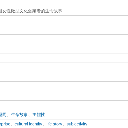
祖女性微型文化創業者的生命故事
認同
、
生命故事
、
主體性
rprise
、
cultural identity
、
life story
、
subjectivity