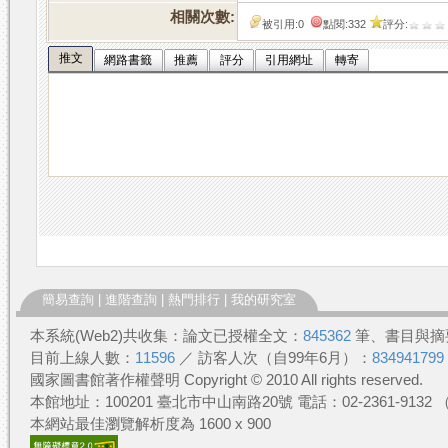
相關次數:
被引用:0
點閱:332
評分:
推文
網路書籤
推薦
評分
引用網址
轉寄
簡易查詢
|
進階查詢
|
熱門排行
|
我的研究室
本系統(Web2)共收集：論文已授權全文：
845362
筆、書目與摘
目前上線人數：
11596
／ 訪客人次（自99年6月）：
834941799
國家圖書館著作權聲明 Copyright © 2010 All rights reserved.
本館地址：100201 臺北市中山南路20號 電話：02-2361-913
本網站最佳瀏覽解析度為 1600 x 900