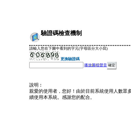
驗證碼檢查機制
請輸入您在下圖中看到的字元(字母區分大小寫)
更換驗證碼
播放圖檔聲音
說明︰
親愛的使用者，您好！由於目前系統使用人數眾
續使用本系統。感謝您的配合。