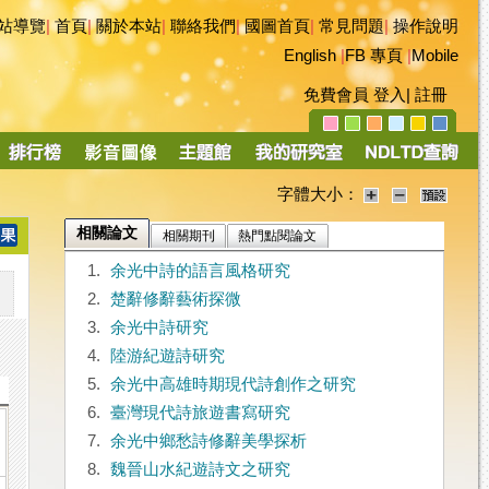
站導覽
|
首頁
|
關於本站
|
聯絡我們
|
國圖首頁
|
常見問題
|
操作說明
English
|
FB 專頁
|
Mobile
免費會員
登入
|
註冊
字體大小：
相關論文
相關期刊
熱門點閱論文
1.
余光中詩的語言風格研究
2.
楚辭修辭藝術探微
3.
余光中詩研究
4.
陸游紀遊詩研究
5.
余光中高雄時期現代詩創作之研究
6.
臺灣現代詩旅遊書寫研究
7.
余光中鄉愁詩修辭美學探析
8.
魏晉山水紀遊詩文之研究