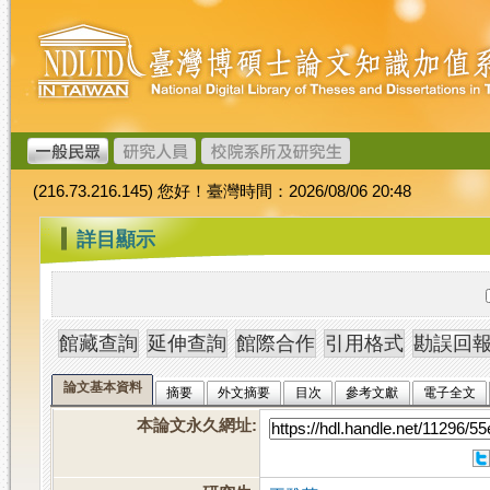
跳
臺
到
灣
主
博
要
碩
內
士
容
論
文
(216.73.216.145) 您好！臺灣時間：2026/08/06 20:48
加
值
:::
詳目顯示
系
統
論文基本資料
摘要
外文摘要
目次
參考文獻
電子全文
本論文永久網址
: