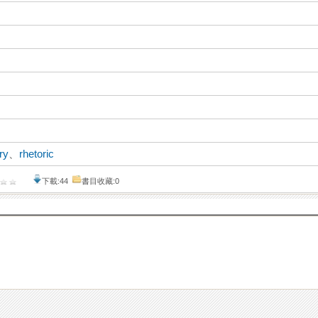
ry
、
rhetoric
下載:44
書目收藏:0