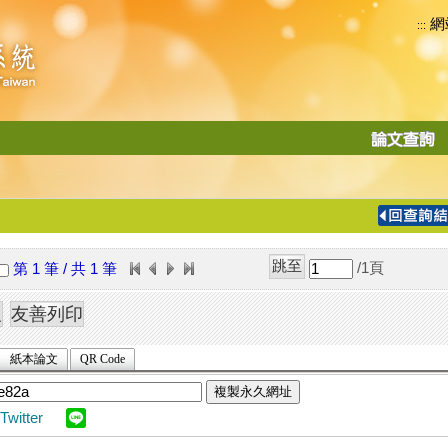
網
:::
功
能
切
換
導
覽
/1
頁
第 1 筆 / 共 1 筆
列
紙本論文
QR Code
複製永久網址
Twitter