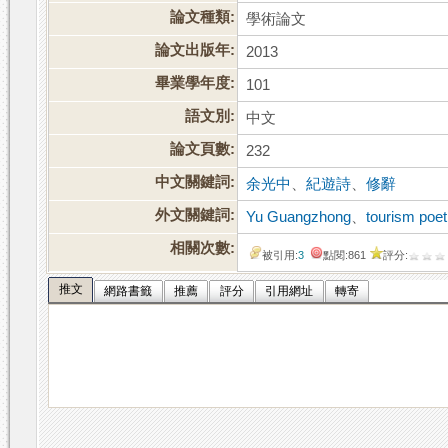
論文種類:
學術論文
論文出版年:
2013
畢業學年度:
101
語文別:
中文
論文頁數:
232
中文關鍵詞:
余光中
、
紀遊詩
、
修辭
外文關鍵詞:
Yu Guangzhong
、
tourism poet
相關次數:
被引用:
3
點閱:861
評分:
推文
網路書籤
推薦
評分
引用網址
轉寄