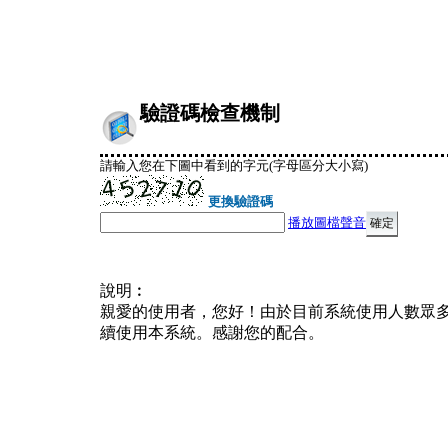
驗證碼檢查機制
請輸入您在下圖中看到的字元(字母區分大小寫)
更換驗證碼
播放圖檔聲音
說明︰
親愛的使用者，您好！由於目前系統使用人數眾
續使用本系統。感謝您的配合。