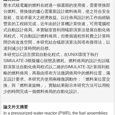
壓水式核電廠的燃料在經過一個週期的使用後，需要替換部
分燃料。替換後的爐心需重新設計燃料佈局，使之符合安全
規範，並追求最大之經濟效益。以往佈局設計的工作由經驗
豐富的工程師完成，近年由於計算機計算快速，可用電腦程
式自動設計佈局。本實驗室曾利用蟻群演算法發展自動化佈
局程式，可自動設計燃料佈局，但整個過程所耗費之計算時
間仍有改進空間，本研究結合蟻群演算法與塔布搜尋法，以
達到減少計算時間的目標。
本研究以C語言撰寫自動化程式，在UNIX環境下執行
SIMULATE-3模擬爐心狀態及燃耗。燃料佈局的設計先以蟻
群演算法自動化佈局程式以二維的SIMULATE-3計算得到粗
略的燃料佈局，再藉由塔布方法微調佈局中的燃料位置，滿
足設計要求。本研究共使用兩種微調動作：「燃料束位置交
換」與「燃料束旋轉」。實驗結果顯示本研究方法可以用較
少的時間完成一個燃料佈局的自動化設計。
論文外文摘要
In a pressurized water reactor (PWR), the fuel assemblies