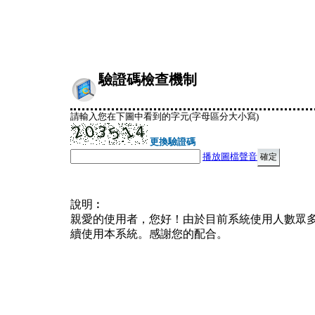
驗證碼檢查機制
請輸入您在下圖中看到的字元(字母區分大小寫)
更換驗證碼
播放圖檔聲音
說明︰
親愛的使用者，您好！由於目前系統使用人數眾
續使用本系統。感謝您的配合。