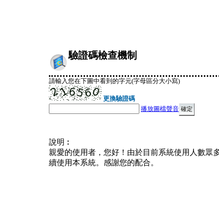
驗證碼檢查機制
請輸入您在下圖中看到的字元(字母區分大小寫)
更換驗證碼
播放圖檔聲音
說明︰
親愛的使用者，您好！由於目前系統使用人數眾
續使用本系統。感謝您的配合。