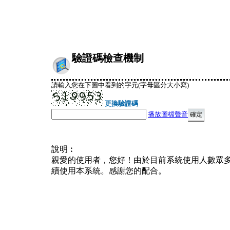
驗證碼檢查機制
請輸入您在下圖中看到的字元(字母區分大小寫)
更換驗證碼
播放圖檔聲音
說明︰
親愛的使用者，您好！由於目前系統使用人數眾
續使用本系統。感謝您的配合。