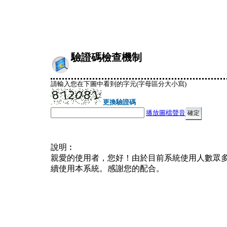
驗證碼檢查機制
請輸入您在下圖中看到的字元(字母區分大小寫)
更換驗證碼
播放圖檔聲音
說明︰
親愛的使用者，您好！由於目前系統使用人數眾
續使用本系統。感謝您的配合。