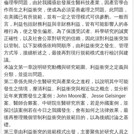
倫理學問題，由於我國亟欲發展生醫科技產業，因產官學合
作而生之利益衝突，便成為必須妥善處理之問題。此問題，
在美國已有所規範，並有一定之管理模式可供參酌。一般而
言，利益包括財務利益與非財務利益，皆有可能影響人的各
種行為，使之發生偏差。為了保護受試者、科學研究的誠實
正確性，以及社會公眾對研究的信賴，因此須對利益衝突加
以管制。以下架構係依時間順序，由利益衝突之發生、管理
方式等，接續析述之，最後再對現行規範模式進行檢討與建
議。
本論文第一章說明研究動機與研究範圍、利益衝突之定義與
分類，並提出問題。
第二章係先簡介生醫研究與產業化之進程，以說明其中可能
發生之情境，釐清利益、利益衝突與相近似之概念，並分析
近年來實際發生之案例：John Moore案、Jesse Gelsinger
案、醫師合夥案、中研院生醫研究所案，若是外國案例，並
探討該案例若在今日之我國發生，會有如何之法律效果，最
後再整理幾個管制利益衝突的規範目的，以為後續討論之基
礎。
第三章由利益衝突的規範模式出發，主要聚焦於研究人員之