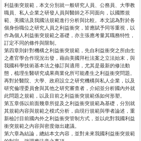
利益衝突規範，本文分別就一般研究人員、公務員、大學教
職員、私人企業之研發人員與醫師之不同面向，以國際規
範、美國法及我國法規範進行分析與比較。本文認為對於各
個身份職位之研究人員之利益衝突，皆應賦予同等重視，以
作為個人利益衝突規範之基礎，亦主張應考量其職務特性，
訂定不同的條件與限制。
第四章則針對機構之利益衝突規範，先自利益衝突之所由生
之產官學合作現況出發，藉由美國拜杜法案之立法始末，與
我國科學技術基本法之修訂與適用，尤其是最新的修法動
態，梳理生醫研究成果商業化所可能產生之利益衝突問題。
再對於醫院、大學、政府設立之研究機構與私人企業，以及
研究倫理委員會與其他之研究審查者，介紹並分析國內外就
此問題之規範，以及目前之利益衝突規範係如何形塑。
第五章係以前面幾章所提及之利益衝突規範為基礎，分別就
其規範內容與規範之模式分析，由現行規範與學者論述，重
新檢討目前國內外之利益衝突管制方式，並以此對我國利益
衝突規範之內容與密度做出建議。
第六章為結論，總結本文內容，並對未來我國利益衝突規範