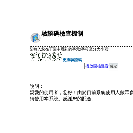
驗證碼檢查機制
請輸入您在下圖中看到的字元(字母區分大小寫)
更換驗證碼
播放圖檔聲音
說明︰
親愛的使用者，您好！由於目前系統使用人數眾
續使用本系統。感謝您的配合。