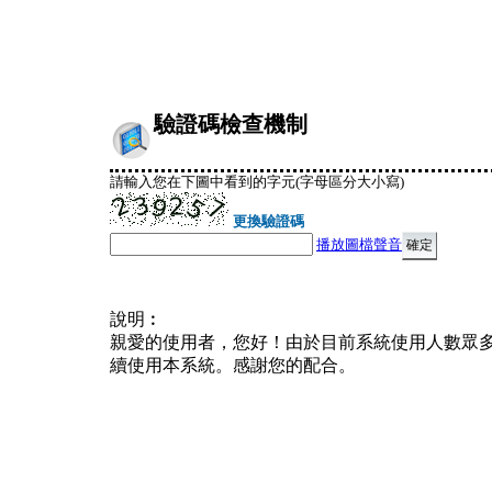
驗證碼檢查機制
請輸入您在下圖中看到的字元(字母區分大小寫)
更換驗證碼
播放圖檔聲音
說明︰
親愛的使用者，您好！由於目前系統使用人數眾
續使用本系統。感謝您的配合。