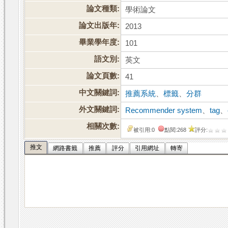
論文種類:
學術論文
論文出版年:
2013
畢業學年度:
101
語文別:
英文
論文頁數:
41
中文關鍵詞:
推薦系統
、
標籤
、
分群
外文關鍵詞:
Recommender system
、
tag
、
相關次數:
被引用:0
點閱:268
評分:
推文
網路書籤
推薦
評分
引用網址
轉寄