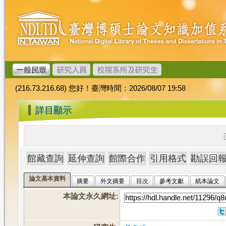
跳
臺
到
灣
主
博
要
碩
內
士
容
論
文
(216.73.216.68) 您好！臺灣時間：2026/08/07 19:58
加
值
:::
詳目顯示
系
統
論文基本資料
摘要
外文摘要
目次
參考文獻
紙本論文
本論文永久網址
: