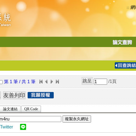
網
:::
功
能
切
換
導
覽
/1
頁
第 1 筆 / 共 1 筆
列
論文連結
QR Code
複製永久網址
Twitter