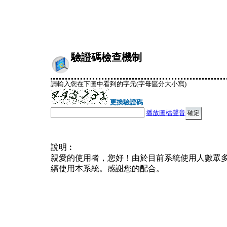
驗證碼檢查機制
請輸入您在下圖中看到的字元(字母區分大小寫)
更換驗證碼
播放圖檔聲音
說明︰
親愛的使用者，您好！由於目前系統使用人數眾
續使用本系統。感謝您的配合。