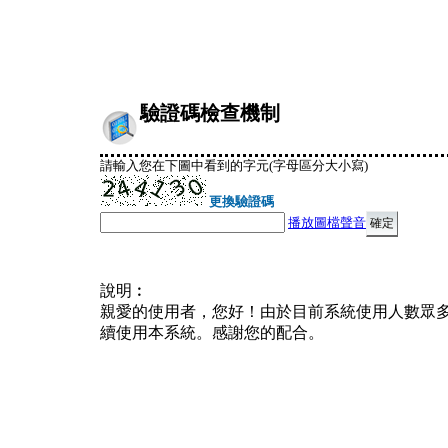
驗證碼檢查機制
請輸入您在下圖中看到的字元(字母區分大小寫)
更換驗證碼
播放圖檔聲音
說明︰
親愛的使用者，您好！由於目前系統使用人數眾
續使用本系統。感謝您的配合。