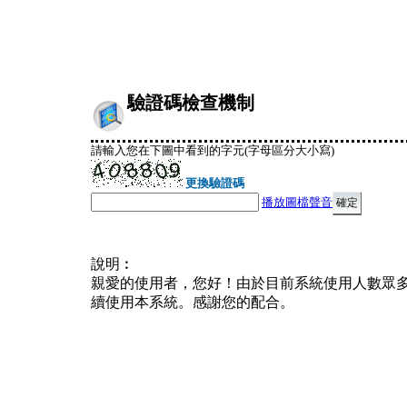
驗證碼檢查機制
請輸入您在下圖中看到的字元(字母區分大小寫)
更換驗證碼
播放圖檔聲音
說明︰
親愛的使用者，您好！由於目前系統使用人數眾
續使用本系統。感謝您的配合。