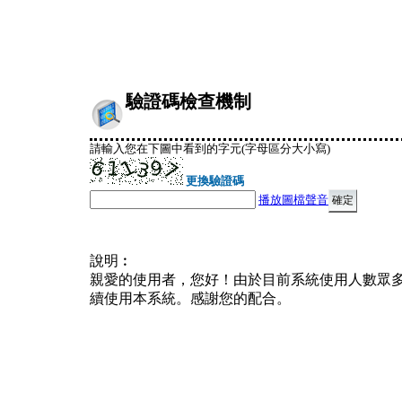
驗證碼檢查機制
請輸入您在下圖中看到的字元(字母區分大小寫)
更換驗證碼
播放圖檔聲音
說明︰
親愛的使用者，您好！由於目前系統使用人數眾
續使用本系統。感謝您的配合。