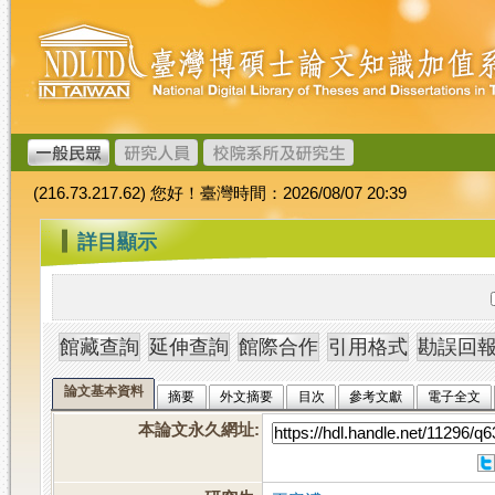
跳
臺
到
灣
主
博
要
碩
內
士
容
論
文
(216.73.217.62) 您好！臺灣時間：2026/08/07 20:39
加
值
:::
詳目顯示
系
統
論文基本資料
摘要
外文摘要
目次
參考文獻
電子全文
本論文永久網址
: