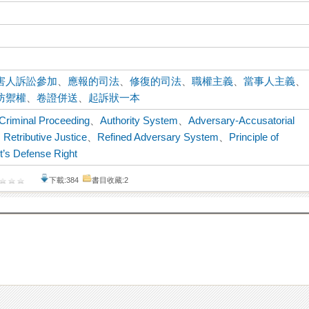
害人訴訟參加
、
應報的司法
、
修復的司法
、
職權主義
、
當事人主義
、
防禦權
、
卷證併送
、
起訴狀一本
n Criminal Proceeding
、
Authority System
、
Adversary-Accusatorial
、
Retributive Justice
、
Refined Adversary System
、
Principle of
t’s Defense Right
下載:384
書目收藏:2