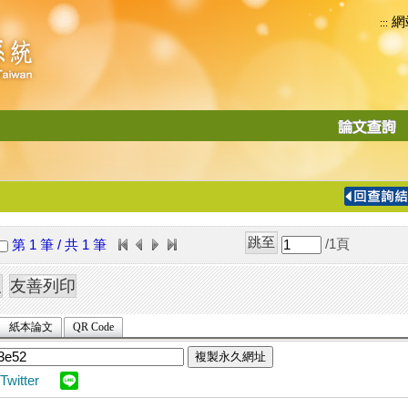
網
:::
功
能
切
換
導
覽
/1
頁
第 1 筆 / 共 1 筆
列
紙本論文
QR Code
複製永久網址
Twitter