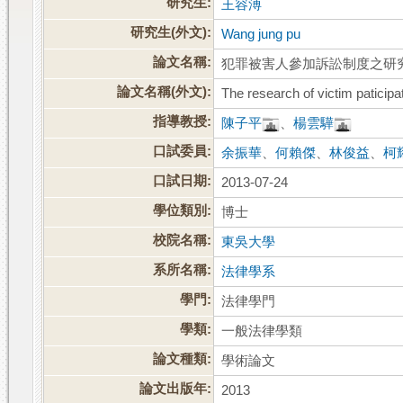
研究生:
王容溥
研究生(外文):
Wang jung pu
論文名稱:
犯罪被害人參加訴訟制度之研
論文名稱(外文):
The research of victim paticipa
指導教授:
陳子平
、
楊雲驊
口試委員:
余振華
、
何賴傑
、
林俊益
、
柯
口試日期:
2013-07-24
學位類別:
博士
校院名稱:
東吳大學
系所名稱:
法律學系
學門:
法律學門
學類:
一般法律學類
論文種類:
學術論文
論文出版年:
2013