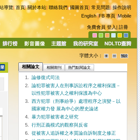
站導覽
|
首頁
|
關於本站
|
聯絡我們
|
國圖首頁
|
常見問題
|
操作說明
English
|
FB 專頁
|
Mobile
免費會員
登入
|
註冊
字體大小：
相關論文
相關期刊
熱門點閱論文
1.
論修復式司法
2.
論犯罪被害人在刑事訴訟程序之權利保護－
以性犯罪被害人之權利保護為中心
3.
西方犯罪（刑事紛爭）處理程序之演變－以
國家權力發 展為中心的歷史論述
4.
暴力犯罪被害者之研究
5.
行刑正義模式的觀察與反省
6.
從被害人追訴權之本質論自訴制度之修正