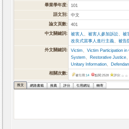
畢業學年度:
101
語文別:
中文
論文頁數:
401
中文關鍵詞:
被害人
、
被害人參加訴訟
、
被
改良式當事人進行主義
、
被告
外文關鍵詞:
Victim
、
Victim Participation i
System
、
Restorative Justice
Unitary Information
、
Defendan
相關次數:
被引用:
14
點閱:2528
評分:
推文
網路書籤
推薦
評分
引用網址
轉寄