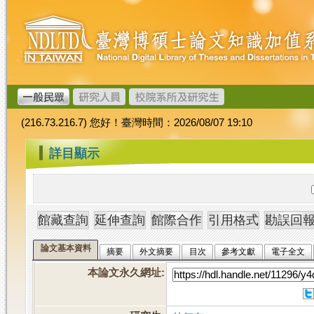
跳
臺
到
灣
主
博
要
碩
內
士
容
論
文
(216.73.216.7) 您好！臺灣時間：2026/08/07 19:10
加
值
:::
詳目顯示
系
統
論文基本資料
摘要
外文摘要
目次
參考文獻
電子全文
本論文永久網址
: