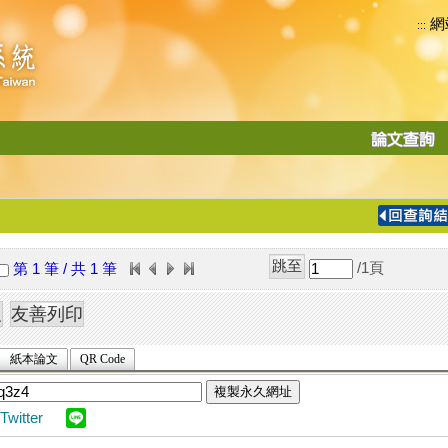
網
:::
功
能
切
換
導
覽
/1
頁
第 1 筆 / 共 1 筆
列
紙本論文
QR Code
複製永久網址
Twitter