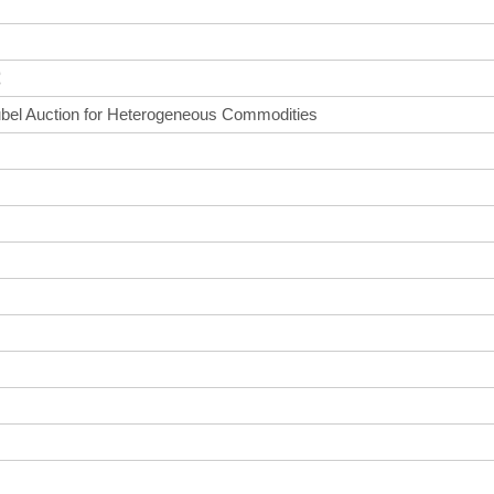
究
ubel Auction for Heterogeneous Commodities
o