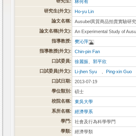
研究生:
林何有
研究生(外文):
Ho-yu Lin
論文名稱:
Ausubel異質商品拍賣實驗研
論文名稱(外文):
An Experimental Study of Aus
指導教授:
樊沁萍
指導教授(外文):
Chin-pin Fan
口試委員:
徐麗振
、
郭平欣
口試委員(外文):
Li-jhen Syu
、
Ping-xin Gu
口試日期:
2013-07-19
學位類別:
碩士
校院名稱:
東吳大學
系所名稱:
經濟學系
學門:
社會及行為科學學門
學類:
經濟學類