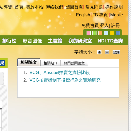
站導覽
|
首頁
|
關於本站
|
聯絡我們
|
國圖首頁
|
常見問題
|
操作說明
English
|
FB 專頁
|
Mobile
免費會員
登入
|
註冊
字體大小：
相關論文
相關期刊
熱門點閱論文
1.
VCG、Ausubel拍賣之實驗比較
2.
VCG拍賣機制下投標行為之實驗研究