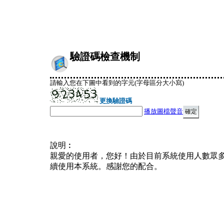
驗證碼檢查機制
請輸入您在下圖中看到的字元(字母區分大小寫)
更換驗證碼
播放圖檔聲音
說明︰
親愛的使用者，您好！由於目前系統使用人數眾
續使用本系統。感謝您的配合。