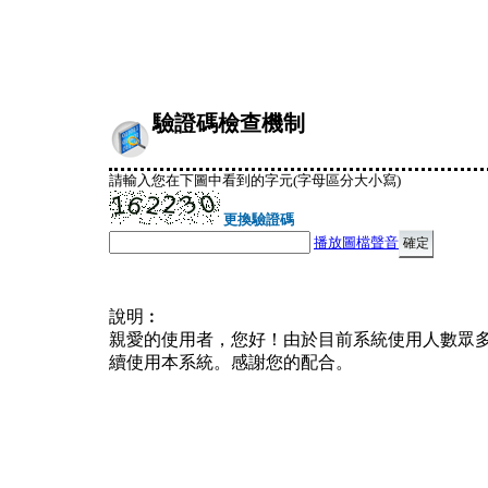
驗證碼檢查機制
請輸入您在下圖中看到的字元(字母區分大小寫)
更換驗證碼
播放圖檔聲音
說明︰
親愛的使用者，您好！由於目前系統使用人數眾
續使用本系統。感謝您的配合。