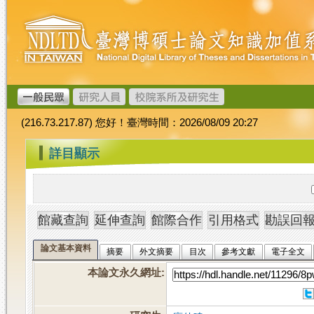
跳
臺
到
灣
主
博
要
碩
內
士
容
論
文
(216.73.217.87) 您好！臺灣時間：2026/08/09 20:27
加
值
:::
詳目顯示
系
統
論文基本資料
摘要
外文摘要
目次
參考文獻
電子全文
本論文永久網址
: