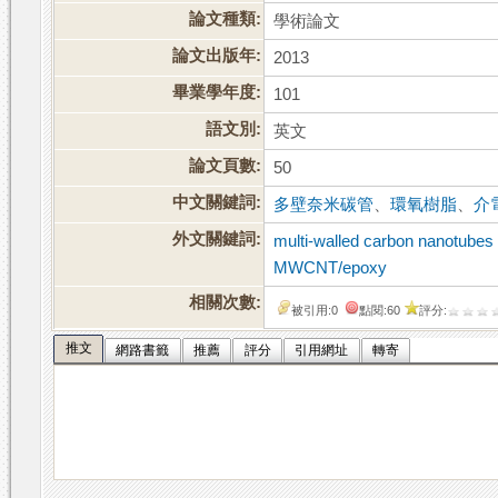
論文種類:
學術論文
論文出版年:
2013
畢業學年度:
101
語文別:
英文
論文頁數:
50
中文關鍵詞:
多壁奈米碳管
、
環氧樹脂
、
介
外文關鍵詞:
multi-walled carbon nanotub
MWCNT/epoxy
相關次數:
被引用:0
點閱:60
評分:
推文
網路書籤
推薦
評分
引用網址
轉寄