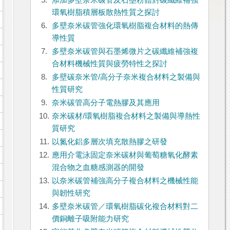
5.
添加多壁奈米碳管及石墨粉體對碳纖維補強
環氧樹脂積層板散熱性質之探討
6.
多壁奈米碳管強化環氧樹脂複合材料的熱傳
導性質
7.
多壁奈米碳管與石墨烯微片之碳纖維補強複
合材料機械性質與疲勞特性之探討
8.
多壁碳奈米管/高分子奈米複合材料之製備與
性質研究
9.
奈米碳管高分子電熱膠及其應用
10.
奈米碳材/環氧樹脂複合材料之製備與導熱性
質研究
11.
以氮化鋁多層次填充散熱膠之研發
12.
應用介電泳固定奈米碳材與葡萄糖氧化酵素
混合物之血糖感測器的開發
13.
以奈米碳管補強高分子複合材料之機械性能
與韌性研究
14.
多壁奈米碳管／環氧樹脂碳化複合材料對二
價銅離子吸附能力研究