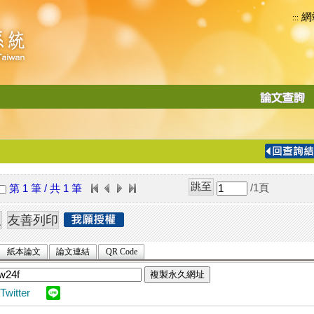
網
:::
功
能
切
換
導
覽
/1
頁
第 1 筆 / 共 1 筆
列
紙本論文
論文連結
QR Code
複製永久網址
Twitter