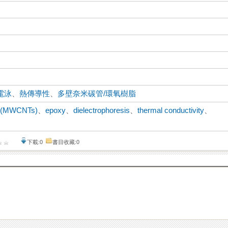
電泳
、
熱傳導性
、
多壁奈米碳管/環氧樹脂
es (MWCNTs)
、
epoxy
、
dielectrophoresis
、
thermal conductivity
、
下載:0
書目收藏:0