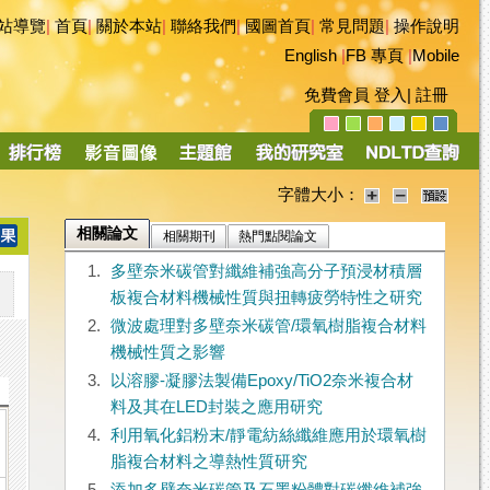
站導覽
|
首頁
|
關於本站
|
聯絡我們
|
國圖首頁
|
常見問題
|
操作說明
English
|
FB 專頁
|
Mobile
免費會員
登入
|
註冊
字體大小：
相關論文
相關期刊
熱門點閱論文
1.
多壁奈米碳管對纖維補強高分子預浸材積層
板複合材料機械性質與扭轉疲勞特性之研究
2.
微波處理對多壁奈米碳管/環氧樹脂複合材料
機械性質之影響
3.
以溶膠-凝膠法製備Epoxy/TiO2奈米複合材
料及其在LED封裝之應用研究
4.
利用氧化鋁粉末/靜電紡絲纖維應用於環氧樹
脂複合材料之導熱性質研究