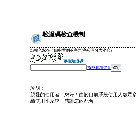
驗證碼檢查機制
請輸入您在下圖中看到的字元(字母區分大小寫)
更換驗證碼
播放圖檔聲音
說明︰
親愛的使用者，您好！由於目前系統使用人數眾
續使用本系統。感謝您的配合。