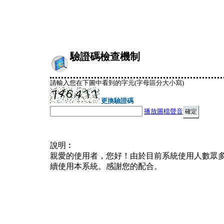
驗證碼檢查機制
請輸入您在下圖中看到的字元(字母區分大小寫)
更換驗證碼
播放圖檔聲音
說明︰
親愛的使用者，您好！由於目前系統使用人數眾
續使用本系統。感謝您的配合。