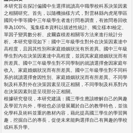
本研究旨在探討偏國中生選擇就讀高中職學校科系決策因素
之相關研究。首先，以隨機抽樣方式，對雲林縣內虎尾學區
國民中學等國中三年級學生者進行問卷調查，有效問卷回收
率為100%。蒐集樣本資料以描述性統計、獨立樣本t檢定、
單因子變異數分析、皮爾森積差相關等方法來進行統計分
析。本研究發現如下：國中三年級學生對外在決策因素達中
高程度，且因其性別和家庭婚姻狀況有所差異。國中三年級
學生對內在決策因素達中高程度，並因其家庭婚姻狀況而有
所差異。國中三年級學生對不同學制的就讀選擇會因家庭年
收入、家庭婚姻狀況而有所差異。國中三年級學生對不同科
系的就讀選擇會因性別、家庭婚姻狀況而有所差異。不同學
制及科系對外在決策因素呈現正相關，不同學制及科系對內
在決策因素則是呈現部分正相關。
根據研究發現，本研究建議：國三學生應該瞭解自己的興趣
及學習方向外，學校也必須發展屬於自己的教學特色，並強
化學科及術科並重的教材內容，藉此提高國三學生的學習興
趣，挖掘自己的專長，促使未來能夠選擇自己有興趣的學校
或科系升學。