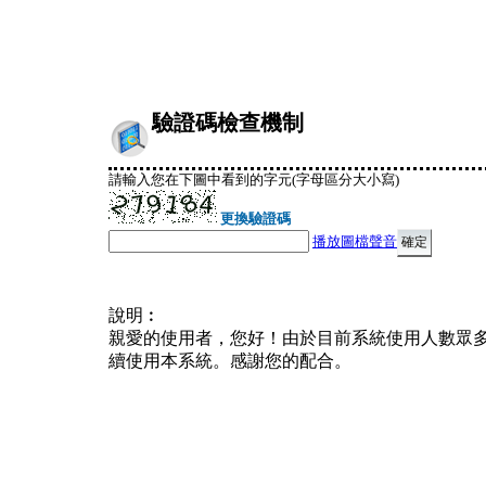
驗證碼檢查機制
請輸入您在下圖中看到的字元(字母區分大小寫)
更換驗證碼
播放圖檔聲音
說明︰
親愛的使用者，您好！由於目前系統使用人數眾
續使用本系統。感謝您的配合。