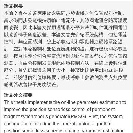
論文摘要
本論文旨在改善應用於永磁同步發電機之無位置感測控制。
當永磁同步發電機持續輸出電流時，其線圈電阻會隨著溫度
而改變，因此本論文採用遞迴最小平方法即時估測線圈電阻
以改善轉子角度誤差。本論文首先介紹系統架構，包括電流
控制、無位置感測、線上參數估測和驅動器之硬體電路設
計，並對電流控制和無位置感測器的設計進行建模和參數量
測。接著推導分切合整電流控制與延伸電動勢法之無位置感
測器，再由微控制器實現此兩種控制方法。在線上參數估測
部分，首先選擇遺忘因子大小，接著比較使用q軸或d軸模
式，並驗證估測值準確度，最後將線上參數估測帶入無位置
感測器改善轉子角度誤差。
論文外文摘要
This thesis implements the on-line parameter estimation to
improve the position sensorless control of permanent-
magnet synchronous generator(PMSG). First, the system
configuration including the current control algorithm,
position sensorless scheme, on-line parameter estimation