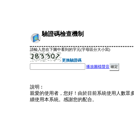
驗證碼檢查機制
請輸入您在下圖中看到的字元(字母區分大小寫)
更換驗證碼
播放圖檔聲音
說明︰
親愛的使用者，您好！由於目前系統使用人數眾
續使用本系統。感謝您的配合。