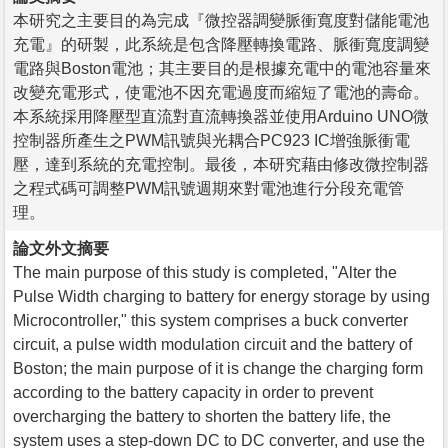
本研究之主要目的為完成『微控器調變脈衝寬度對儲能電池
充電』的研製，此系統是包含降壓轉換電路、脈衝寬度調變
電路與Boston電池；其主要目的是根據充電中的電池容量來
改變充電形式，使電池不因充電過度而縮短了電池的壽命。
本系統採用降壓型直流對直流轉換器並使用Arduino UNO微
控制器所產生之PWM訊號與光耦合PC923 IC增強脈衝電
壓，達到系統的充電控制。最後，本研究藉由修改微控制器
之程式碼可調整PWM訊號週期來對電池進行分段充電管
理。
論文外文摘要
The main purpose of this study is completed, "Alter the
Pulse Width charging to battery for energy storage by using
Microcontroller," this system comprises a buck converter
circuit, a pulse width modulation circuit and the battery of
Boston; the main purpose of it is change the charging form
according to the battery capacity in order to prevent
overcharging the battery to shorten the battery life, the
system uses a step-down DC to DC converter, and use the