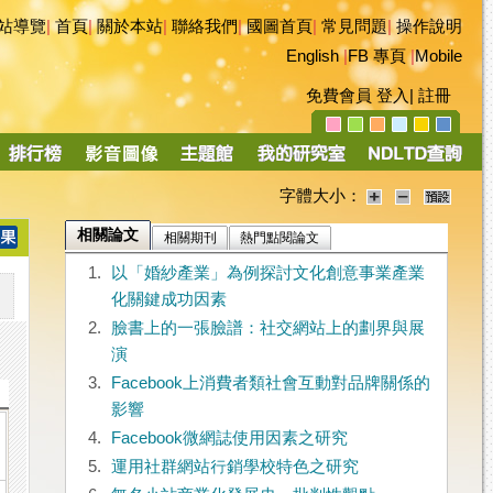
站導覽
|
首頁
|
關於本站
|
聯絡我們
|
國圖首頁
|
常見問題
|
操作說明
English
|
FB 專頁
|
Mobile
免費會員
登入
|
註冊
字體大小：
相關論文
相關期刊
熱門點閱論文
1.
以「婚紗產業」為例探討文化創意事業產業
化關鍵成功因素
2.
臉書上的一張臉譜：社交網站上的劃界與展
演
3.
Facebook上消費者類社會互動對品牌關係的
影響
4.
Facebook微網誌使用因素之研究
5.
運用社群網站行銷學校特色之研究