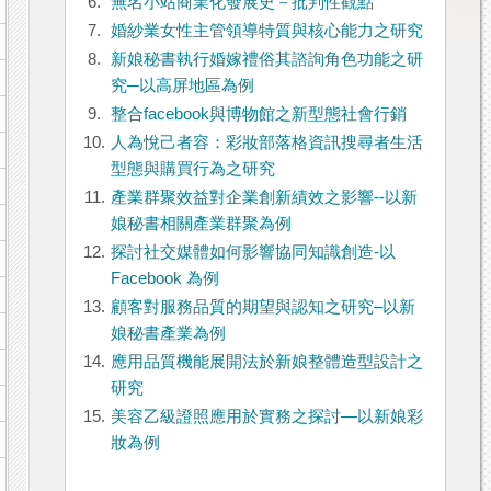
6.
無名小站商業化發展史－批判性觀點
7.
婚紗業女性主管領導特質與核心能力之研究
8.
新娘秘書執行婚嫁禮俗其諮詢角色功能之研
究─以高屏地區為例
9.
整合facebook與博物館之新型態社會行銷
10.
人為悅己者容：彩妝部落格資訊搜尋者生活
型態與購買行為之研究
11.
產業群聚效益對企業創新績效之影響--以新
娘秘書相關產業群聚為例
12.
探討社交媒體如何影響協同知識創造-以
Facebook 為例
13.
顧客對服務品質的期望與認知之研究–以新
娘秘書產業為例
14.
應用品質機能展開法於新娘整體造型設計之
研究
15.
美容乙級證照應用於實務之探討—以新娘彩
妝為例