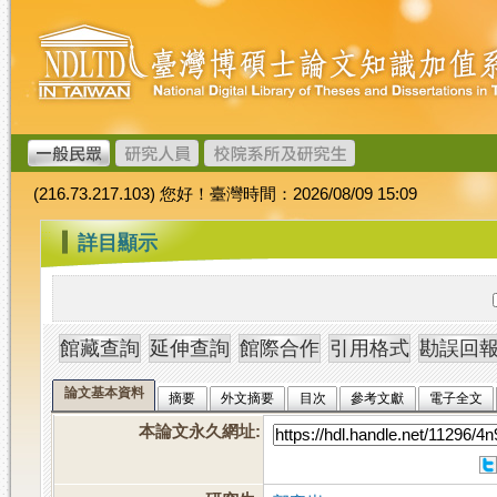
跳
臺
到
灣
主
博
要
碩
內
士
容
論
文
(216.73.217.103) 您好！臺灣時間：2026/08/09 15:09
加
值
:::
詳目顯示
系
統
論文基本資料
摘要
外文摘要
目次
參考文獻
電子全文
本論文永久網址
: