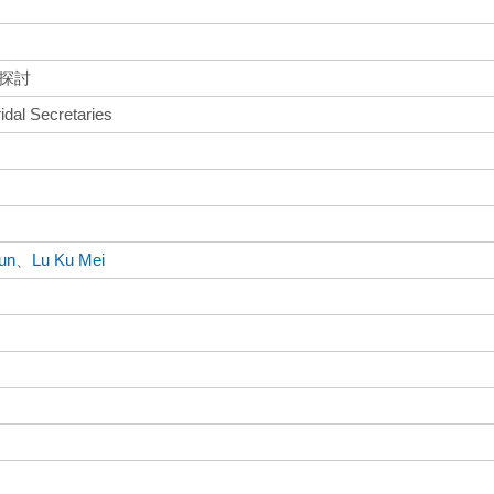
之探討
idal Secretaries
un
、
Lu Ku Mei