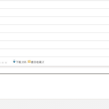
下載:155
書目收藏:2