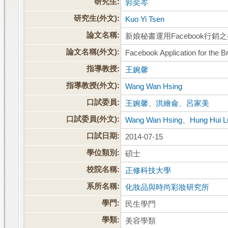
研究生:
郭奕岑
研究生(外文):
Kuo Yi Tsen
論文名稱:
新娘秘書運用Facebook行銷
論文名稱(外文):
Facebook Application for the Br
指導教授:
王婉馨
指導教授(外文):
Wang Wan Hsing
口試委員:
王婉馨
、
洪繪侖
、
呂家美
口試委員(外文):
Wang Wan Hsing
、
Hung Hui L
口試日期:
2014-07-15
學位類別:
碩士
校院名稱:
正修科技大學
系所名稱:
化妝品與時尚彩妝研究所
學門:
民生學門
學類:
美容學類