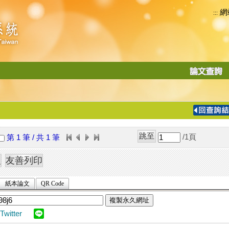
網
:::
功
能
切
換
導
覽
/1
頁
第 1 筆 / 共 1 筆
列
紙本論文
QR Code
複製永久網址
Twitter