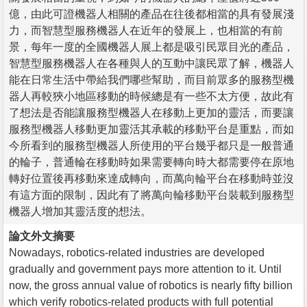
億，由此可證機器人相關的產品在往後都相當的具有發展淺
力，而智慧型服務機器人在近年的發展上，也相當的有前
景，每年一度的全國機器人展上都是吸引民眾目光的產品，
智慧型服務機器人在各種與人的互動中讓民眾了解，機器人
能在日常生活中帶給我們哪些幫助，而目前眾多的服務型機
器人再較狹小地區移動的時候總是有一些不太方便，故此有
了想法是否能讓服務型機器人在移動上更加的靈活，而要讓
服務型機器人移動更加靈活其承載的移動平台是重點，而如
今所看到的服務型機器人所使用的平台幾乎都只是一般普通
的輪子，普通輪在移動時如果需要轉向時大都需要停在原地
轉好位置後再移動來達成轉向，而萬向輪平台在移動時並沒
有這方面的限制，因此有了將萬向輪移動平台裝載到服務型
機器人增加其靈活度的想法。
論文外文摘要
Nowadays, robotics-related industries are developed
gradually and government pays more attention to it. Until
now, the gross annual value of robotics is nearly fifty billion
which verify robotics-related products with full potential