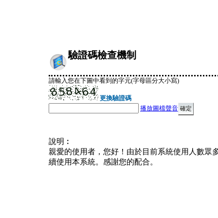
驗證碼檢查機制
請輸入您在下圖中看到的字元(字母區分大小寫)
更換驗證碼
播放圖檔聲音
說明︰
親愛的使用者，您好！由於目前系統使用人數眾
續使用本系統。感謝您的配合。