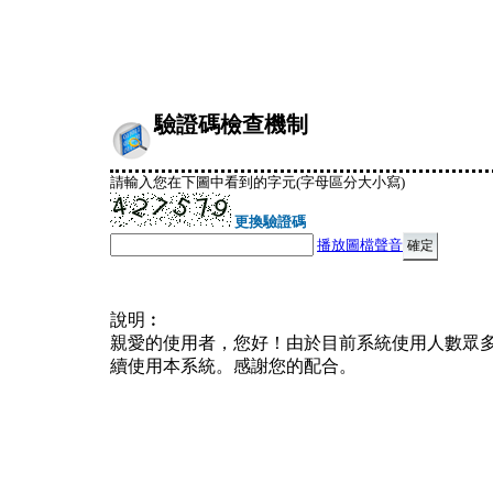
驗證碼檢查機制
請輸入您在下圖中看到的字元(字母區分大小寫)
更換驗證碼
播放圖檔聲音
說明︰
親愛的使用者，您好！由於目前系統使用人數眾
續使用本系統。感謝您的配合。