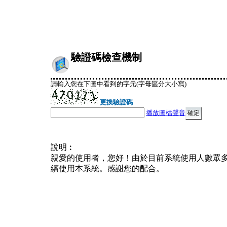
驗證碼檢查機制
請輸入您在下圖中看到的字元(字母區分大小寫)
更換驗證碼
播放圖檔聲音
說明︰
親愛的使用者，您好！由於目前系統使用人數眾
續使用本系統。感謝您的配合。