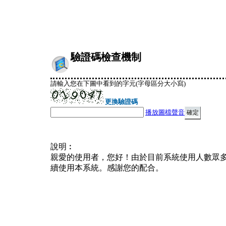
驗證碼檢查機制
請輸入您在下圖中看到的字元(字母區分大小寫)
更換驗證碼
播放圖檔聲音
說明︰
親愛的使用者，您好！由於目前系統使用人數眾
續使用本系統。感謝您的配合。