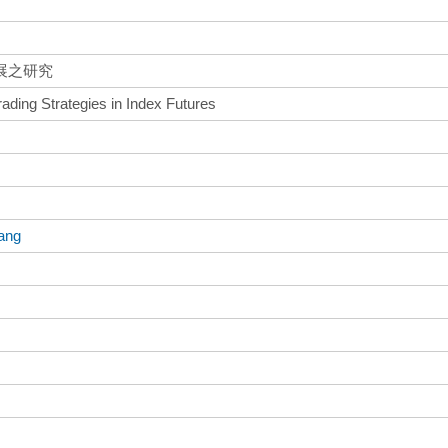
展之研究
rading Strategies in Index Futures
ang