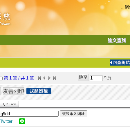
網
:::
功
能
切
換
導
覽
/1
頁
第 1 筆 / 共 1 筆
列
QR Code
複製永久網址
Twitter