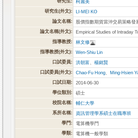
研究生:
柯麗美
研究生(外文):
LI-MEI KO
論文名稱:
股價指數期貨當沖交易策略發
論文名稱(外文):
Empirical Studies of Intraday T
指導教授:
林文修
指導教授(外文):
Wen-Shiu Lin
口試委員:
洪朝富
、
楊銘賢
口試委員(外文):
Chao-Fu Hong
、
Ming-Hsien Y
口試日期:
2014-06-30
學位類別:
碩士
校院名稱:
輔仁大學
系所名稱:
資訊管理學系碩士在職專班
學門:
電算機學門
學類:
電算機一般學類