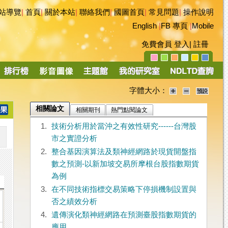
站導覽
|
首頁
|
關於本站
|
聯絡我們
|
國圖首頁
|
常見問題
|
操作說明
English
|
FB 專頁
|
Mobile
免費會員
登入
|
註冊
字體大小：
相關論文
相關期刊
熱門點閱論文
1.
技術分析用於當沖之有效性研究------台灣股
市之實證分析
2.
整合基因演算法及類神經網路於現貨開盤指
數之預測-以新加坡交易所摩根台股指數期貨
為例
3.
在不同技術指標交易策略下停損機制設置與
否之績效分析
4.
遺傳演化類神經網路在預測臺股指數期貨的
應用