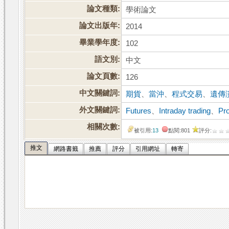
論文種類:
學術論文
論文出版年:
2014
畢業學年度:
102
語文別:
中文
論文頁數:
126
中文關鍵詞:
期貨
、
當沖
、
程式交易
、
遺傳
外文關鍵詞:
Futures
、
Intraday trading
、
Pr
相關次數:
被引用:
13
點閱:801
評分:
推文
網路書籤
推薦
評分
引用網址
轉寄