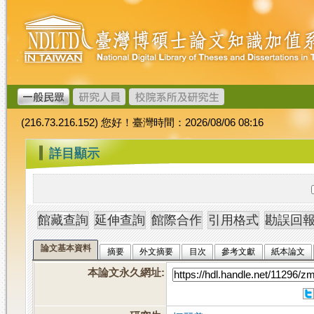
跳
臺
到
灣
主
博
要
碩
內
士
容
論
文
(216.73.216.152) 您好！臺灣時間：2026/08/06 08:16
加
值
:::
詳目顯示
系
統
論文基本資料
摘要
外文摘要
目次
參考文獻
紙本論文
本論文永久網址
: