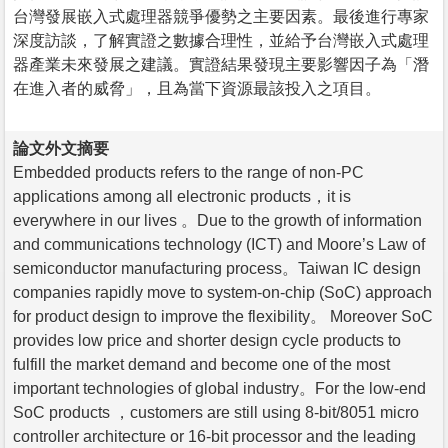
台灣發展嵌入式處理器競爭優勢之主要因素。最後進行專家
深度訪談，了解實證之數據合理性，並給予台灣嵌入式處理
器產業未來發展之建議。實證結果發現主要影響因子為「潛
在進入者的威脅」，且為當下資源最該投入之項目。
論文外文摘要
Embedded products refers to the range of non-PC
applications among all electronic products，it is
everywhere in our lives 。Due to the growth of information
and communications technology (ICT) and Moore’s Law of
semiconductor manufacturing process。Taiwan IC design
companies rapidly move to system-on-chip (SoC) approach
for product design to improve the flexibility。 Moreover SoC
provides low price and shorter design cycle products to
fulfill the market demand and become one of the most
important technologies of global industry。For the low-end
SoC products ，customers are still using 8-bit/8051 micro
controller architecture or 16-bit processor and the leading