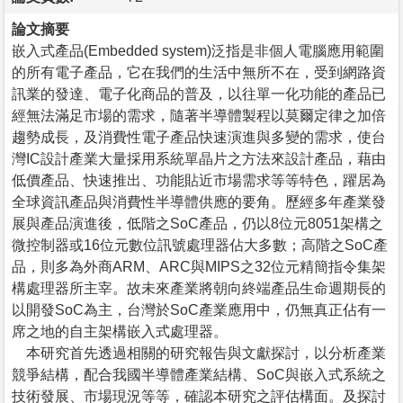
論文摘要
嵌入式產品(Embedded system)泛指是非個人電腦應用範圍
的所有電子產品，它在我們的生活中無所不在，受到網路資
訊業的發達、電子化商品的普及，以往單一化功能的產品已
經無法滿足市場的需求，隨著半導體製程以莫爾定律之加倍
趨勢成長，及消費性電子產品快速演進與多變的需求，使台
灣IC設計產業大量採用系統單晶片之方法來設計產品，藉由
低價產品、快速推出、功能貼近市場需求等等特色，躍居為
全球資訊產品與消費性半導體供應的要角。歷經多年產業發
展與產品演進後，低階之SoC產品，仍以8位元8051架構之
微控制器或16位元數位訊號處理器佔大多數；高階之SoC產
品，則多為外商ARM、ARC與MIPS之32位元精簡指令集架
構處理器所主宰。故未來產業將朝向終端產品生命週期長的
以開發SoC為主，台灣於SoC產業應用中，仍無真正佔有一
席之地的自主架構嵌入式處理器。
本研究首先透過相關的研究報告與文獻探討，以分析產業
競爭結構，配合我國半導體產業結構、SoC與嵌入式系統之
技術發展、市場現況等等，確認本研究之評估構面。及探討