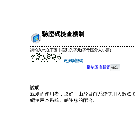
驗證碼檢查機制
請輸入您在下圖中看到的字元(字母區分大小寫)
更換驗證碼
播放圖檔聲音
說明︰
親愛的使用者，您好！由於目前系統使用人數眾
續使用本系統。感謝您的配合。