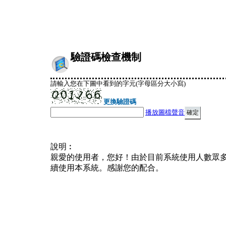
驗證碼檢查機制
請輸入您在下圖中看到的字元(字母區分大小寫)
更換驗證碼
播放圖檔聲音
說明︰
親愛的使用者，您好！由於目前系統使用人數眾
續使用本系統。感謝您的配合。