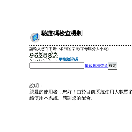
驗證碼檢查機制
請輸入您在下圖中看到的字元(字母區分大小寫)
更換驗證碼
播放圖檔聲音
說明︰
親愛的使用者，您好！由於目前系統使用人數眾
續使用本系統。感謝您的配合。