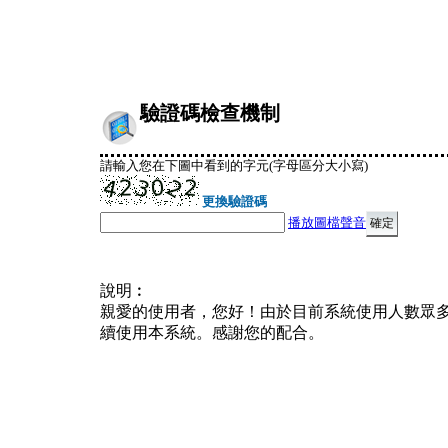
驗證碼檢查機制
請輸入您在下圖中看到的字元(字母區分大小寫)
更換驗證碼
播放圖檔聲音
說明︰
親愛的使用者，您好！由於目前系統使用人數眾
續使用本系統。感謝您的配合。