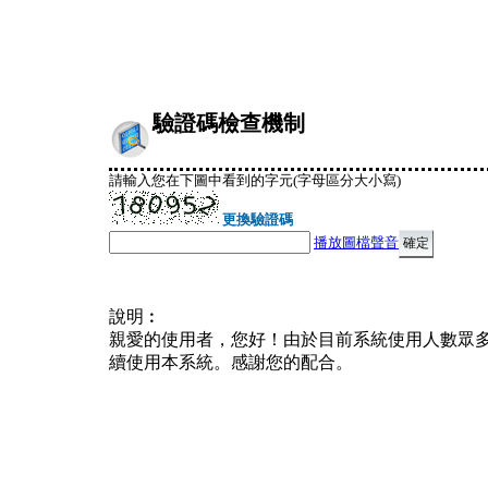
驗證碼檢查機制
請輸入您在下圖中看到的字元(字母區分大小寫)
更換驗證碼
播放圖檔聲音
說明︰
親愛的使用者，您好！由於目前系統使用人數眾
續使用本系統。感謝您的配合。