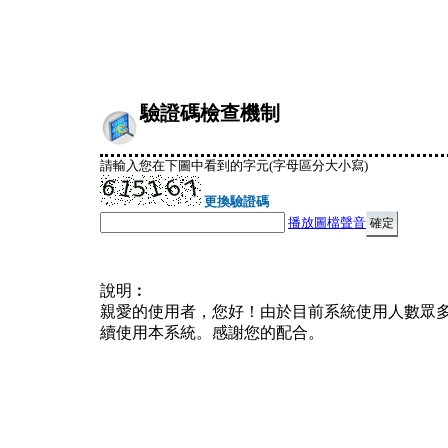
驗證碼檢查機制
請輸入您在下圖中看到的字元(字母區分大小寫)
更換驗證碼
播放圖檔聲音
說明︰
親愛的使用者，您好！由於目前系統使用人數眾
續使用本系統。感謝您的配合。