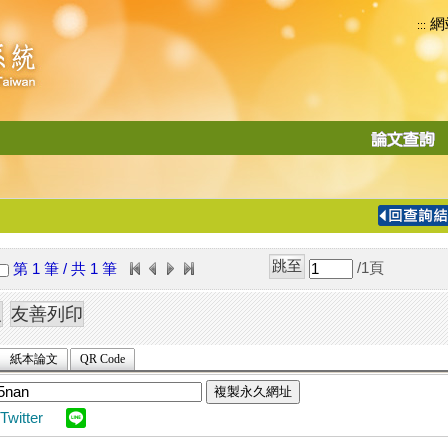
網
:::
功
能
切
換
導
覽
/1
頁
第 1 筆 / 共 1 筆
列
紙本論文
QR Code
複製永久網址
Twitter