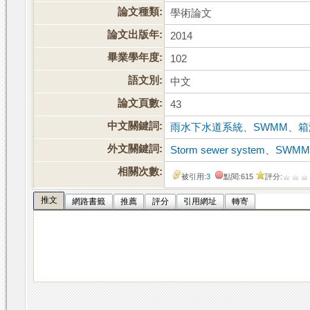
論文種類:
學術論文
論文出版年:
2014
畢業學年度:
102
語文別:
中文
論文頁數:
43
中文關鍵詞:
雨水下水道系統
、
SWMM
、
箱
外文關鍵詞:
Storm sewer system
、
SWM
相關次數:
被引用:
3
點閱:615
評分:
推文
網路書籤
推薦
評分
引用網址
轉寄