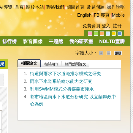
站導覽
|
首頁
|
關於本站
|
聯絡我們
|
國圖首頁
|
常見問題
|
操作說明
English
|
FB 專頁
|
Mobile
免費會員
登入
|
註冊
字體大小：
相關論文
相關期刊
熱門點閱論文
1.
街道與雨水下水道淹排水模式之研究
2.
雨水下水道系統輸水能力之研究
3.
利用SWMM模式分析嘉義市淹水
4.
都市地區雨水下水道分析研究-以宜蘭縣政中
心為例