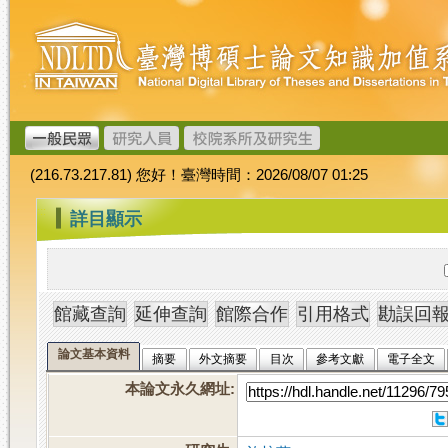
跳
臺
到
灣
主
博
要
碩
內
士
容
論
文
(216.73.217.81) 您好！臺灣時間：2026/08/07 01:25
加
值
:::
詳目顯示
系
統
論文基本資料
摘要
外文摘要
目次
參考文獻
電子全文
本論文永久網址
: