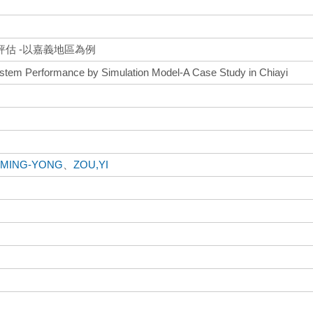
估 -以嘉義地區為例
stem Performance by Simulation Model-A Case Study in Chiayi
,MING-YONG
、
ZOU,YI