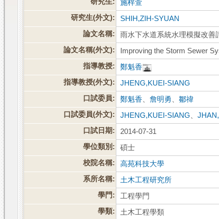
研究生:
施梓萱
研究生(外文):
SHIH,ZIH-SYUAN
論文名稱:
雨水下水道系統水理模擬改善評
論文名稱(外文):
Improving the Storm Sewer Sy
指導教授:
鄭魁香
指導教授(外文):
JHENG,KUEI-SIANG
口試委員:
鄭魁香
、
詹明勇
、
鄒禕
口試委員(外文):
JHENG,KUEI-SIANG
、
JHAN
口試日期:
2014-07-31
學位類別:
碩士
校院名稱:
高苑科技大學
系所名稱:
土木工程研究所
學門:
工程學門
學類:
土木工程學類