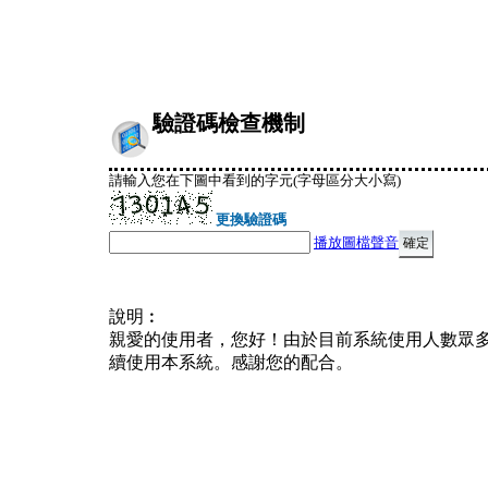
驗證碼檢查機制
請輸入您在下圖中看到的字元(字母區分大小寫)
更換驗證碼
播放圖檔聲音
說明︰
親愛的使用者，您好！由於目前系統使用人數眾
續使用本系統。感謝您的配合。