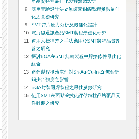
重品質特性最佳化製程參數設計
8.
應用實驗設計法於無鹵素迴銲製程參數最佳
化之實務研究
9.
SMT彈片應力分析及最佳化設計
10.
電力線通訊產品SMT製程最佳化研究
11.
運用六標準差之手法應用於SMT製程品質改
善之研究
12.
探討BGA在SMT無鹵製程中焊接條件最佳化
組合
13.
迴銲製程後熱處理對Sn-Ag-Cu-In-Zn無鉛銲
錫接合強度之影響
14.
BGA封裝迴焊製程之最佳參數研究
15.
使用SMT表面黏著技術評估銅柱凸塊覆晶元
件封裝之研究