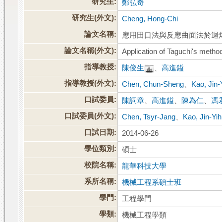
研究生:
鄭弘奇
研究生(外文):
Cheng, Hong-Chi
論文名稱:
應用田口法與反應曲面法於迴
論文名稱(外文):
Application of Taguchi's meth
指導教授:
陳俊生
、
高進鎰
指導教授(外文):
Chen, Chun-Sheng
、
Kao, Jin-
口試委員:
陳詞章
、
高進鎰
、
陳為仁
、
馮
口試委員(外文):
Chen, Tsyr-Jang
、
Kao, Jin-Yih
口試日期:
2014-06-26
學位類別:
碩士
校院名稱:
龍華科技大學
系所名稱:
機械工程系碩士班
學門:
工程學門
學類:
機械工程學類