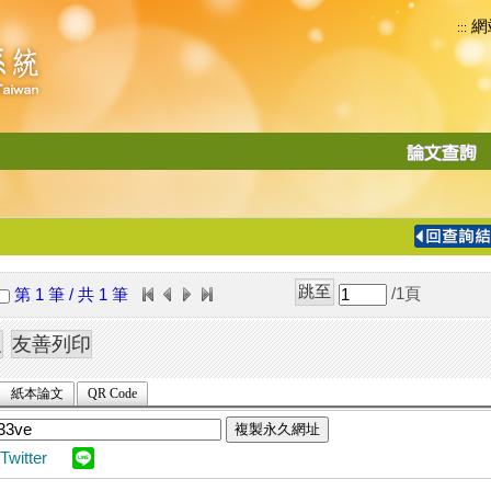
網
:::
功
能
切
換
導
覽
/1
頁
第 1 筆 / 共 1 筆
列
紙本論文
QR Code
複製永久網址
Twitter