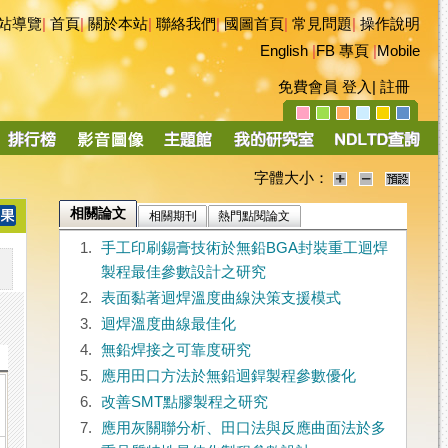
站導覽
|
首頁
|
關於本站
|
聯絡我們
|
國圖首頁
|
常見問題
|
操作說明
English
|
FB 專頁
|
Mobile
免費會員
登入
|
註冊
字體大小：
相關論文
相關期刊
熱門點閱論文
1.
手工印刷錫膏技術於無鉛BGA封裝重工迴焊
製程最佳參數設計之研究
2.
表面黏著迴焊溫度曲線決策支援模式
3.
迴焊溫度曲線最佳化
4.
無鉛焊接之可靠度研究
5.
應用田口方法於無鉛迴銲製程參數優化
6.
改善SMT點膠製程之研究
7.
應用灰關聯分析、田口法與反應曲面法於多