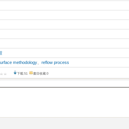
程
urface methodology
、
reflow process
下載:51
書目收藏:0