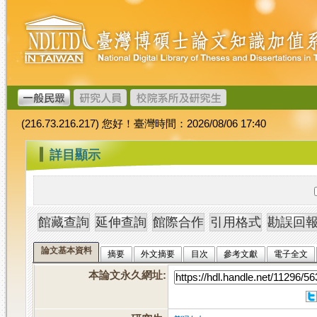
跳
臺
到
灣
主
博
要
碩
內
士
容
論
文
(216.73.216.217) 您好！臺灣時間：2026/08/06 17:40
加
值
:::
詳目顯示
系
統
論文基本資料
摘要
外文摘要
目次
參考文獻
電子全文
本論文永久網址
: