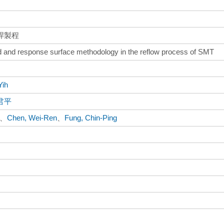
焊製程
od and response surface methodology in the reflow process of SMT
Yih
君平
、
Chen, Wei-Ren
、
Fung, Chin-Ping