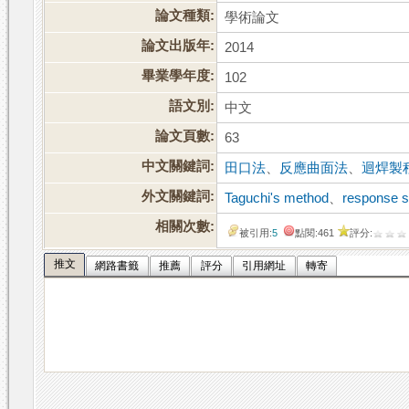
論文種類:
學術論文
論文出版年:
2014
畢業學年度:
102
語文別:
中文
論文頁數:
63
中文關鍵詞:
田口法
、
反應曲面法
、
迴焊製
外文關鍵詞:
Taguchi's method
、
response s
相關次數:
被引用:
5
點閱:461
評分:
推文
網路書籤
推薦
評分
引用網址
轉寄